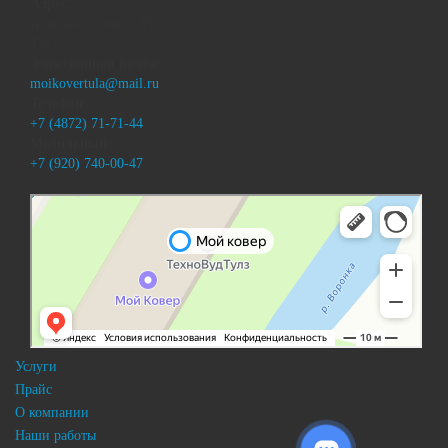
Адрес:
Путейская улица, 45
Тула
Электронная почта:
moikovertula@mail.ru
Телефон:
+7 (4872) 71-71-44
Мобильный:
+7 (920) 740-00-47
Услуги
Прайс
О компании
Наши работы